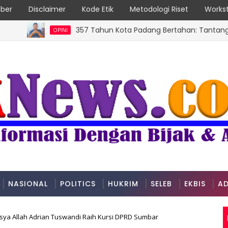
ber
Disclaimer
Kode Etik
Metodologi Riset
Workst
357 Tahun Kota Padang Bertahan: Tantangan Kota P
OPINI
NASIONAL
POLITICS
HUKRIM
SELEB
EKBIS
AD
ya Allah Adrian Tuswandi Raih Kursi DPRD Sumbar