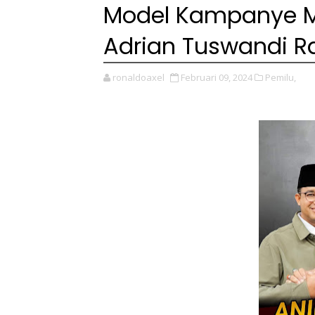
Model Kampanye Me
Adrian Tuswandi R
ronaldoaxel
Februari 09, 2024
Pemilu,