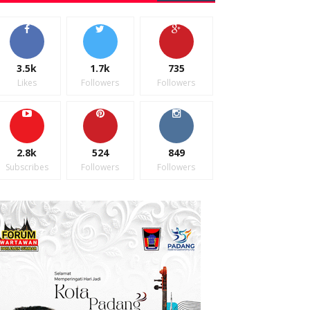
3.5k
1.7k
735
Likes
Followers
Followers
2.8k
524
849
Subscribes
Followers
Followers