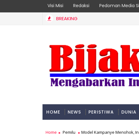
Visi Misi
Redaksi
Pedoman Media Si
BREAKING
HOME
NEWS
PERISTIWA
DUNIA
PADANG
Home
Pemilu
Model Kampanye Menohok, Ins