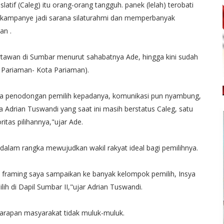
islatif (Caleg) itu orang-orang tangguh. panek (lelah) terobati
i kampanye jadi sarana silaturahmi dan memperbanyak
an .
artawan di Sumbar menurut sahabatnya Ade, hingga kini sudah
g Pariaman- Kota Pariaman).
 ada penodongan pemilih kepadanya, komunikasi pun nyambung,
a Adrian Tuswandi yang saat ini masih berstatus Caleg, satu
oritas pilihannya,"ujar Ade.
dalam rangka mewujudkan wakil rakyat ideal bagi pemilihnya.
 framing saya sampaikan ke banyak kelompok pemilih, Insya
ih di Dapil Sumbar II,"ujar Adrian Tuswandi.
harapan masyarakat tidak muluk-muluk.