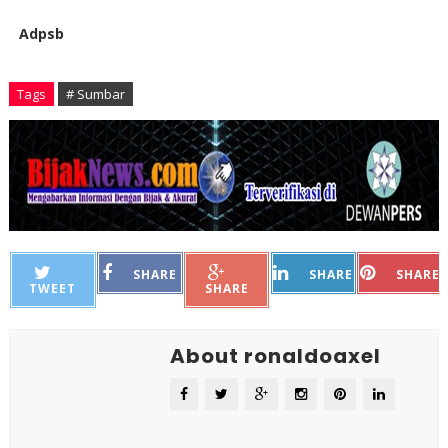
Adpsb
Tags
# Sumbar
SHARE
SHARE
SHARE
TWEET
SHARE
About ronaldoaxel