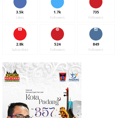
3.5k
1.7k
735
Likes
Followers
Followers
2.8k
524
849
Subscribes
Followers
Followers