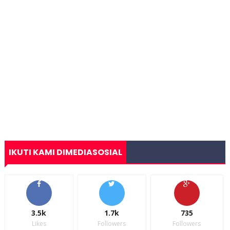
IKUTI KAMI DIMEDIASOSIAL
3.5k
1.7k
735
Likes
Followers
Followers