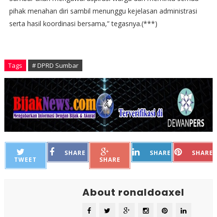
pihak menahan diri sambil menunggu kejelasan administrasi
serta hasil koordinasi bersama,” tegasnya.(***)
Tags
# DPRD Sumbar
SHARE
SHARE
SHARE
TWEET
SHARE
About ronaldoaxel