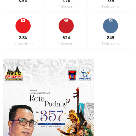
3.5k
1.7k
735
Likes
Followers
Followers
2.8k
524
849
Subscribes
Followers
Followers