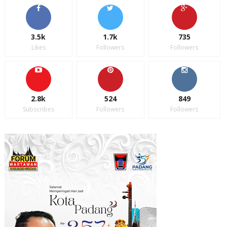
3.5k
1.7k
735
Likes
Followers
Followers
2.8k
524
849
Subscribes
Followers
Followers