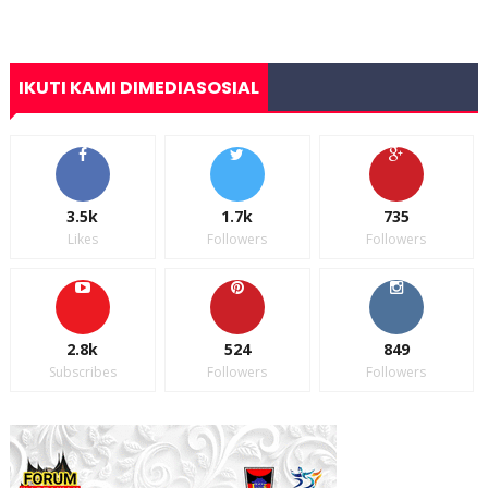
IKUTI KAMI DIMEDIASOSIAL
3.5k
1.7k
735
Likes
Followers
Followers
2.8k
524
849
Subscribes
Followers
Followers