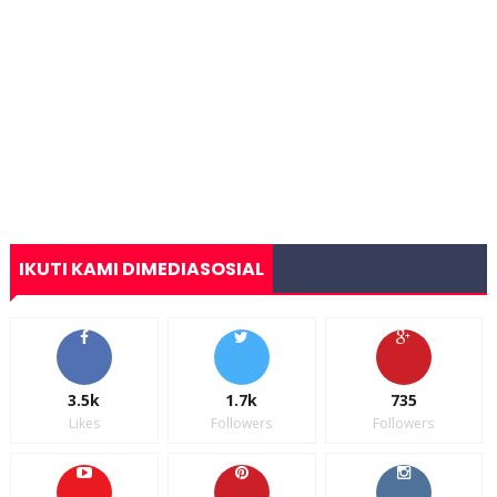
IKUTI KAMI DIMEDIASOSIAL
3.5k
1.7k
735
Likes
Followers
Followers