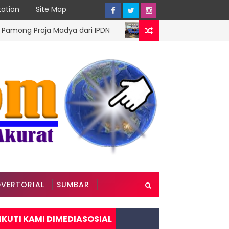
ation
Site Map
Praja Madya dari IPDN
Pengprov Squash Indon
AGENDA
VERTORIAL
SUMBAR
IKUTI KAMI DIMEDIASOSIAL