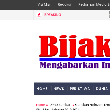
Visi Misi
Redaksi
Pedoman Media Si
BREAKING
AD
tan Jadi Prioritas
HOME
NEWS
PERISTIWA
DUNIA
PADANG
Home
DPRD Sumbar
Gantikan Nofrizon, Er
Sisa Masa Jabatan 2019-2024