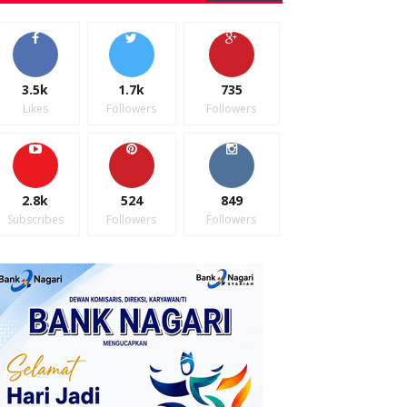
3.5k
1.7k
735
Likes
Followers
Followers
2.8k
524
849
Subscribes
Followers
Followers