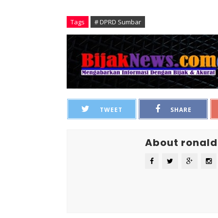
Tags
# DPRD Sumbar
TWEET
SHARE
About ronald